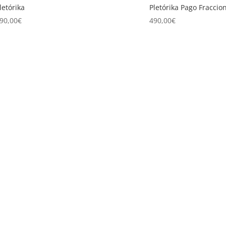
letórika
Pletórika Pago Fraccio
90,00
€
490,00
€