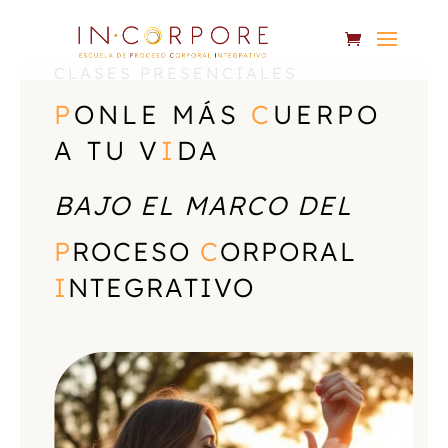
CLASES PRESENCIALES
P
ONLE MÁS
C
UERPO
A TU V
I
DA
BAJO EL MARCO DEL
P
ROCESO
C
ORPORAL
I
NTEGRATIVO