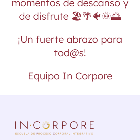
momentos de descanso y
de disfrute 🏖️🌴🐠🌞🌅
¡Un fuerte abrazo para
tod@s!
Equipo In Corpore