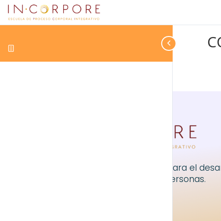
C
In Corpore es una escuela para el desar
personal y creativo de las personas.