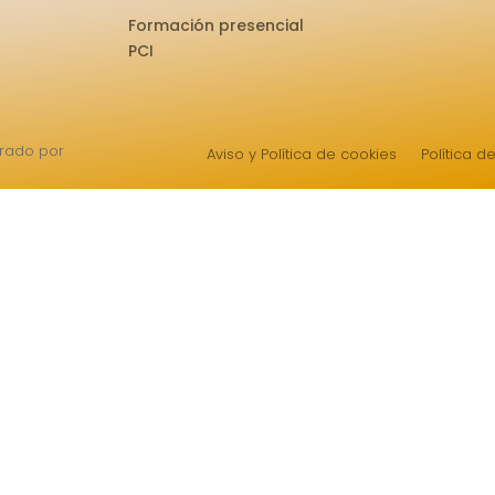
Formación presencial
PCI
trado por
Aviso y Política de cookies
Política d